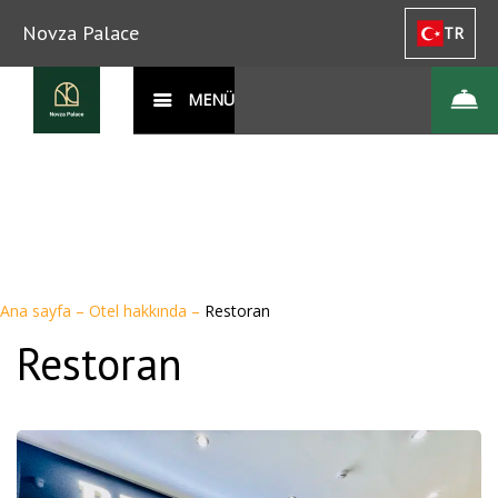
Novza Palace
TR
MENÜ
Ana sayfa
–
Otel hakkında
–
Restoran
Restoran