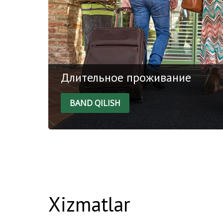
Длительное проживание
BAND QILISH
Тариф предоставляет скидку 10% при бр
ночей.
Xizmatlar