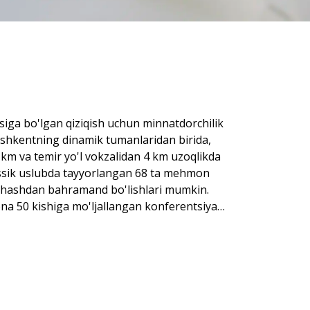
ga bo'lgan qiziqish uchun minnatdorchilik
shkentning dinamik tumanlaridan birida,
 km va temir yo'l vokzalidan 4 km uzoqlikda
ssik uslubda tayyorlangan 68 ta mehmon
ashashdan bahramand bo'lishlari mumkin.
a 50 kishiga mo'ljallangan konferentsiya
gdek, qishki basseyn, fin saunasi, turk
za restoranida xalqaro taomlardan bahramand
toran va yozgi teras mavjud.