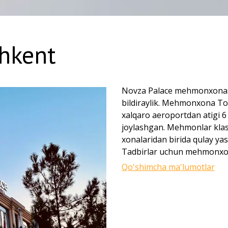
shkent
Novza Palace mehmonxonasi
bildiraylik. Mehmonxona To
xalqaro aeroportdan atigi 6
joylashgan. Mehmonlar kla
xonalaridan birida qulay y
Tadbirlar uchun mehmonxon
xonasini taklif etadi, shunin
Qo'shimcha ma'lumotlar
hamamini taklif etadi. Nov
bo'ling, 24 soatlik bar, res