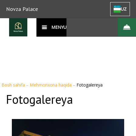
Novza Palace
UZ
MENYU
Bosh sahifa
–
Mehmonxona haqida
–
Fotogalereya
Fotogalereya