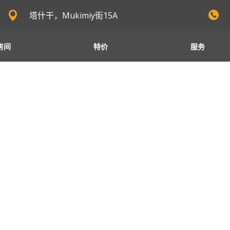
塔什干，Mukimiy街15A
房间
特价
服务