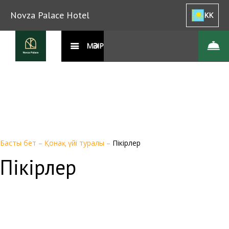
Novza Palace Hotel
KK
МӘЗІР
Басты бет
–
Қонақ үйі туралы
–
Пікірлер
Пікірлер