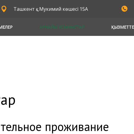
Ташкент қ., Мукимий көшесі 15А
МЕЛЕР
АРНАЙЫ ҰСЫНЫСТАР
ҚЫЗМЕТТЕ
тар
тельное проживание