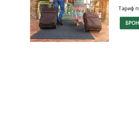
Тариф п
БРОН