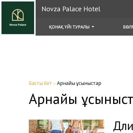
Novza Palace Hotel
ҚОНАҚ ҮЙІ ТУРАЛЫ
БӨЛ
Басты бет
–
Арнайы ұсыныстар
Арнайы ұсыныс
Дли