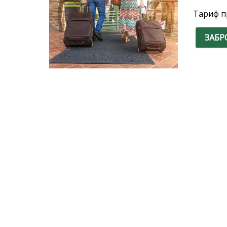
Тариф п
ЗАБР